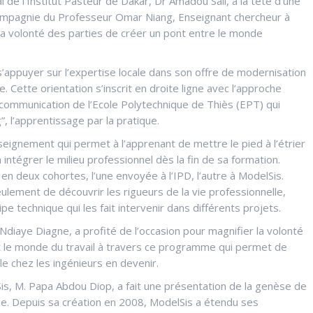
de l’Institut Pasteur de Dakar, Dr Amadou Sall, à la tête d’une
n compagnie du Professeur Omar Niang, Enseignant chercheur à
e la volonté des parties de créer un pont entre le monde
s’appuyer sur l’expertise locale dans son offre de modernisation
e. Cette orientation s’inscrit en droite ligne avec l’approche
ommunication de l’Ecole Polytechnique de Thiès (EPT) qui
, l’apprentissage par la pratique.
nseignement qui permet à l’apprenant de mettre le pied à l’étrier
intégrer le milieu professionnel dès la fin de sa formation.
n deux cohortes, l’une envoyée à l’IPD, l’autre à ModelSis.
lement de découvrir les rigueurs de la vie professionnelle,
 technique qui les fait intervenir dans différents projets.
diaye Diagne, a profité de l’occasion pour magnifier la volonté
 et le monde du travail à travers ce programme qui permet de
le chez les ingénieurs en devenir.
Sis, M. Papa Abdou Diop, a fait une présentation de la genèse de
ue. Depuis sa création en 2008, ModelSis a étendu ses