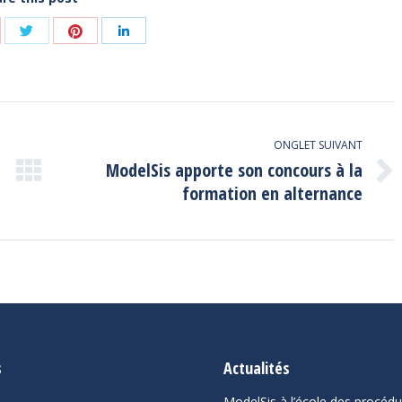
Share
Share
are
Share
with
with
th
with
Twitter
Pinterest
ogle+
LinkedIn
ONGLET SUIVANT
ModelSis apporte son concours à la
Onglet
formation en alternance
suivant
s
Actualités
ModelSis à l’école des procéd