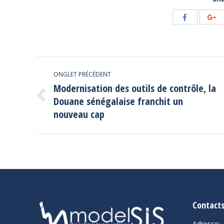
Share
Sh
with
wi
Facebook
Go
Navigation
ONGLET PRÉCÉDENT
de
Modernisation des outils de contrôle, la
Douane sénégalaise franchit un
commentaire
Onglet
précédent
nouveau cap
Contact
Adresse: