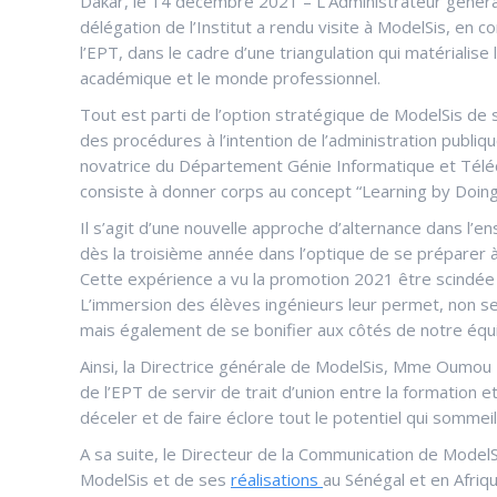
Dakar, le 14 décembre 2021 – L’Administrateur général 
délégation de l’Institut a rendu visite à ModelSis, e
l’EPT, dans le cadre d’une triangulation qui matérialis
académique et le monde professionnel.
Tout est parti de l’option stratégique de ModelSis de 
des procédures à l’intention de l’administration publiqu
novatrice du Département Génie Informatique et Téléc
consiste à donner corps au concept “Learning by Doing”
Il s’agit d’une nouvelle approche d’alternance dans l’e
dès la troisième année dans l’optique de se préparer à 
Cette expérience a vu la promotion 2021 être scindée e
L’immersion des élèves ingénieurs leur permet, non seu
mais également de se bonifier aux côtés de notre équipe
Ainsi, la Directrice générale de ModelSis, Mme Oumou N
de l’EPT de servir de trait d’union entre la formation
déceler et de faire éclore tout le potentiel qui sommeil
A sa suite, le Directeur de la Communication de Model
ModelSis et de ses
réalisations
au Sénégal et en Afriq