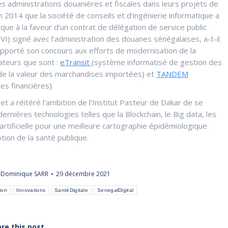
s administrations douanières et fiscales dans leurs projets de
2014 que la société de conseils et d’ingénierie informatique a
ue à la faveur d’un contrat de délégation de service public
I) signé avec l’administration des douanes sénégalaises, a-t-il
pporté son concours aux efforts de modernisation de la
ateurs que sont :
eTransit
(système informatisé de gestion des
de la valeur des marchandises importées) et
TANDEM
s financières).
e et a réitéré l’ambition de l’Institut Pasteur de Dakar de se
ernières technologies telles que la Blockchain, le Big data, les
artificielle pour une meilleure cartographie épidémiologique
ion de la santé publique.
r
Dominique SARR
29 décembre 2021
ion
Innovations
SantéDigitale
SenegalDigital
re this post