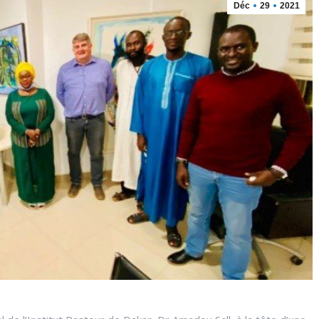
Déc
29
2021