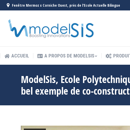
Fenêtre Mermoz x Corniche Ouest, près de l'Ecole Actuelle Bilingue
ACCUEIL
A PROPOS DE MODELSIS
PRODUI
ACCUEIL
A PROPOS DE MODELSIS
PRODUI
ModelSis, Ecole Polytechniq
bel exemple de co-construct