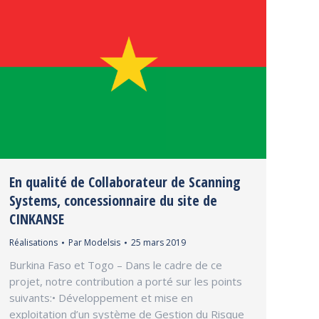
En qualité de Collaborateur de Scanning
Systems, concessionnaire du site de
CINKANSE
Réalisations
Par
Modelsis
25 mars 2019
Burkina Faso et Togo – Dans le cadre de ce
projet, notre contribution a porté sur les points
suivants:• Développement et mise en
exploitation d’un système de Gestion du Risque