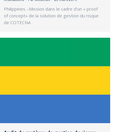
Philippines –Mission dans le cadre d’un « proof
of concept» de la solution de gestion du risque
de COTECNA