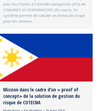
pour les Postes à Contrôles Juxtaposés (PCJ) de
CINKANSE et HEREMAKONO (En cours). Ce
système permet de calculer un niveau de risque
pour les camions…
Mission dans le cadre d’un « proof of
concept» de la solution de gestion du
risque de COTECNA
Réalisations
Par
Modelsis
25 mars 2019