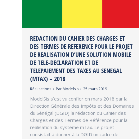
REDACTION DU CAHIER DES CHARGES ET
DES TERMES DE REFERENCE POUR LE PROJET
DE REALISATION D’UNE SOLUTION MOBILE
DE TELE-DECLARATION ET DE
TELEPAIEMENT DES TAXES AU SENEGAL
(MTAX) – 2018
Réalisations
Par
Modelsis
25 mars 2019
ModelSis s’est vu confier en mars 2018 par la
Direction Générale des Impôts et des Domaines
du Sénégal (DGID) la rédaction du Cahier des
Charges et des Termes de Référence pour la
réalisation du système mTax. Le projet
consistait à donner à la DGID un cadre de