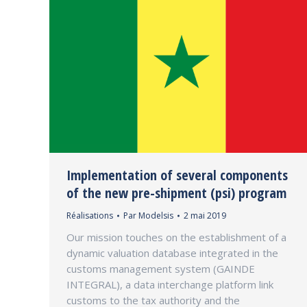
Implementation of several components
of the new pre-shipment (psi) program
Réalisations
Par
Modelsis
2 mai 2019
Our mission touches on the establishment of a
dynamic valuation database integrated in the
customs management system (GAINDE
INTEGRAL), a data interchange platform link
customs to the tax authority and the